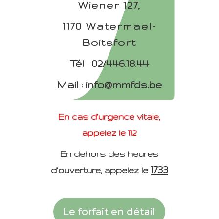
Wiener 127,
1170 Watermael-
Boitsfort
Tél :
02/446.18.44
Mail :
info@mmfds.be
En cas d’urgence vitale,
appelez le
112
En dehors des heures
1733
d’ouverture, appelez le
Le forfait en détail