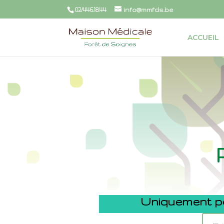
02/446.18.44
info@mmfds.be
ACCUEIL
Uniquement pou